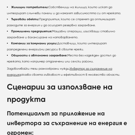
Жилищни потребители:
Собственици на жилища, които искат да
интегрират слънчеви панели и да намалят зависимостта си от мрежата.
Търговски обекти:
Предприятия, които се стремят да оптимизират
разходите за енергия и да осигурят резервно захранване.
Промишлени предприятия:
Мащабни операции, изискващи стабилно
захранване и балансиране на натоварването.
Компании за комунални услуги:
Доставчици, които интегрират
разпределени енергийни ресурси в своите мрежи.
Общности с автономно захранване:
Места без надежден достъп до
мрежата, като например отдалечени или селски райони.
Задоволявайки тези разнообразни нужди,
Инвертор за съхранение на
енергия
доказва своята гъвкавост и ефективност в множество области.
Сценарии за използване на
продукта
Потенциалът за приложение на
инвертора за съхранение на енергия е
огромен: