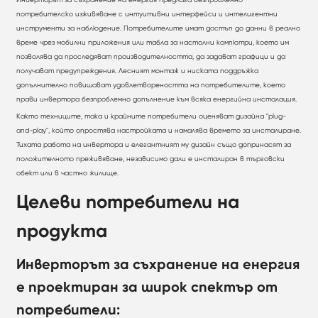
потребителско изживяване с интуитивни интерфейси и интелигентни
инструменти за наблюдение. Потребителите имат достъп до данни в реално
време чрез мобилни приложения или табла за настолни компютри, което им
позволява да проследяват производителността, да задават графици и да
получават предупреждения. Лесният монтаж и ниската поддръжка
допълнително повишават удовлетвореността на потребителите, което
прави инвертора безпроблемно допълнение към всяка енергийна инсталация.
Както техниците, така и крайните потребители оценяват дизайна "plug-
and-play", който опростява настройката и намалява времето за инсталиране.
Тихата работа на инвертора и елегантният му дизайн също допринасят за
положителното преживяване, независимо дали е инсталиран в търговски
обект или в частно жилище.
Целеви потребители на
продукта
Инверторът за съхранение на енергия
е проектиран за широк спектър от
потребители: