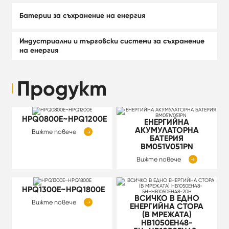
Батерии за съхранение на енергия
Индустриални и търговски системи за съхранение
на енергия
Продукт
HPQ0800E~HPQ1200E
ЕНЕРГИЙНА
АКУМУЛАТОРНА
Вижте повече

БАТЕРИЯ
BM051V051PN
Вижте повече

HPQ1300E~HPQ1800E
ВСИЧКО В ЕДНО
Вижте повече

ЕНЕРГИЙНА СТОРА
(В МРЕЖАТА)
HB1050EH48-