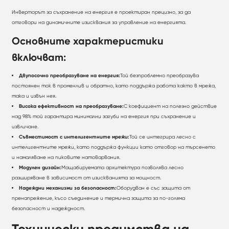
Инверторът за съхранение на енергия е проектиран прецизно, за да
отговори на динамичните изисквания за управление на енергията.
Основните характеристики
включват:
Двупосочно преобразуване на енергия:
Той безпроблемно преобразува
постоянен ток в променлив и обратно, като поддържа работа както в мрежа,
така и извън нея.
Висока ефективност на преобразуване:
С коефициент на полезно действие
над 98% той гарантира минимални загуби на енергия при съхранение и
извличане.
Съвместимост с интелигентните мрежи:
Той се интегрира лесно с
интелигентните мрежи, като поддържа функции като отговор на търсенето
и намаляване на пиковите натоварвания.
Модулен дизайн:
Мащабируемата архитектура позволява лесно
разширяване в зависимост от изискванията за мощност.
Надеждни механизми за безопасност:
Оборудван е със защита от
пренапрежение, късо съединение и термична защита за по-голяма
безопасност и надеждност.
Технически предимства на