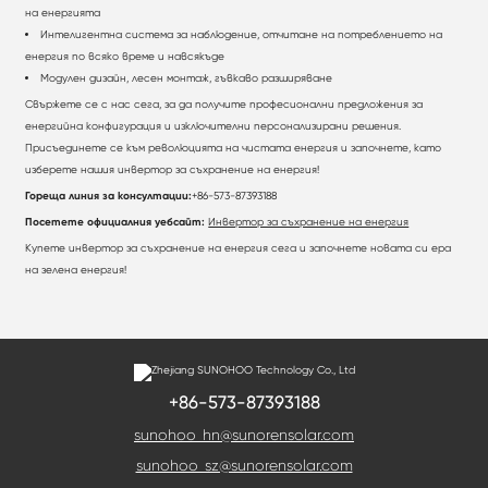
на енергията
Интелигентна система за наблюдение, отчитане на потреблението на
енергия по всяко време и навсякъде
Модулен дизайн, лесен монтаж, гъвкаво разширяване
Свържете се с нас сега, за да получите професионални предложения за
енергийна конфигурация и изключителни персонализирани решения.
Присъединете се към революцията на чистата енергия и започнете, като
изберете нашия инвертор за съхранение на енергия!
Гореща линия за консултации:
+86-573-87393188
Посетете официалния уебсайт:
Инвертор за съхранение на енергия
Купете инвертор за съхранение на енергия сега и започнете новата си ера
на зелена енергия!
+86-573-87393188
sunohoo_hn@sunorensolar.com
sunohoo_sz@sunorensolar.com