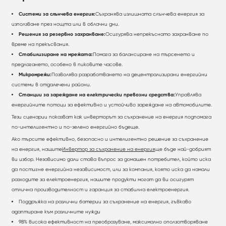
Системи за слънчева енергия:
Съхранява излишната слънчева енергия за
използване през нощта или в облачни дни.
Решения за резервно захранване:
Осигурява непрекъснато захранване по
време на прекъсвания.
Стабилизиране на мрежата:
Помага за балансиране на търсенето и
предлагането, особено в пиковите часове.
Микромрежи:
Позволява разработването на децентрализирани енергийни
системи в отдалечени райони.
Станции за зареждане на електрически превозни средства:
Управлява
енергийните потоци за ефективно и устойчиво зареждане на автомобилите.
Тези сценарии показват как инверторът за съхранение на енергия подпомага
по-интелигентно и по-зелено енергийно бъдеще.
Ако търсите ефективно, безопасно и интелигентно решение за съхранение
на енергия, нашите
Инвертор за съхранение на енергия
ще бъде най-добрият
ви избор. Независимо дали става въпрос за домашен потребител, който иска
да постигне енергийна независимост, или за компания, която иска да намали
разходите за електроенергия, нашите продукти могат да ви осигурят
отлична производителност и гаранция за стабилна електроенергия.
Поддръжка на различни батерии за съхранение на енергия, гъвкаво
адаптиране към различните нужди
98% висока ефективност на преобразуване, максимално оползотворяване