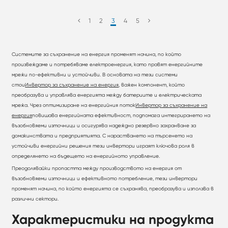
1
2
3
4
5
Системите за съхранение на енергия променят начина, по който
произвеждаме и потребяваме електроенергия, като правят енергийните
мрежи по-ефективни и устойчиви. В основата на тези системи
стои
Инвертор за съхранение на енергия
, важен компонент, който
преобразува и управлява енергията между батериите и електрическата
мрежа. Чрез оптимизиране на енергийния поток
Инвертор за съхранение на
енергия
повишава енергийната ефективност, подпомага интегрирането на
възобновяеми източници и осигурява надеждно резервно захранване за
домакинствата и предприятията. С нарастването на търсенето на
устойчиви енергийни решения тези инвертори играят ключова роля в
определянето на бъдещето на енергийното управление.
Преодолявайки пропастта между производството на енергия от
възобновяеми източници и ефективното потребление, тези инвертори
променят начина, по който енергията се съхранява, преобразува и използва в
различни сектори.
Характеристики на продукта