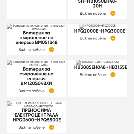
5H~HB1050EH48-
20H
Вижте повече

HPQ2000E~HPQ3000E
Батерия за
съхранение на
Вижте повече

енергия BM051S48
Вижте повече

HB3085EH048~HB3155EH0
Батерия за
съхранение на
Вижте повече

енергия
BM120S048XN
Вижте повече

ПРЕНОСИМА
ЕЛЕКТРОЦЕНТРАЛА
HPQ3600~HPQ5500E
Вижте повече
