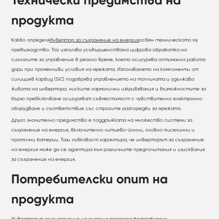
продукта
Какво определя
Инвертор за съхранение на енергия
освен техническото му
превъзходство. Той използва усъвършенствана цифрова обработка на
сигналите за управление в реално време, което осигурява оптимална работа
дори при променливи условия на мрежата. Използването на компоненти от
силициев карбид (SiC) подобрява управлението на топлината и удължава
живота на инвертора. ниските хармонични изкривявания и възможностите за
бързо превключване осигуряват съвместимост с чувствително електронно
оборудване и съответствие със строгите разпоредби за мрежата.
Друго значително предимство е поддръжката на множество системи за
съхранение на енергия, включително литиево-йонни, оловно-киселинни и
проточни батерии. Тази гъвкавост гарантира, че инверторът за съхранение
на енергия може да се адаптира към различните предпочитания и изисквания
за съхранение на енергия.
Потребителски опит на
продукта
Инверторът за съхранение на енергия предлага безпроблемно