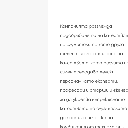
Компанията разглежда
подобряването на качество
на служителите като друга
тежест за гарантиране на
качеството, като разчита н
силен преподавателски
персонал като експерти,
професори и старши инженер
за да укрепва непрекъснато
качеството на служителите,
да постига перфектна
комбинация от технологии и