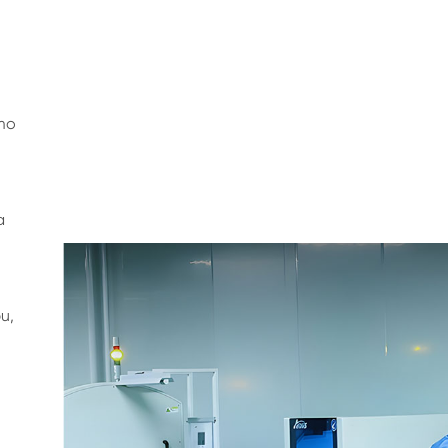
то
а
и,