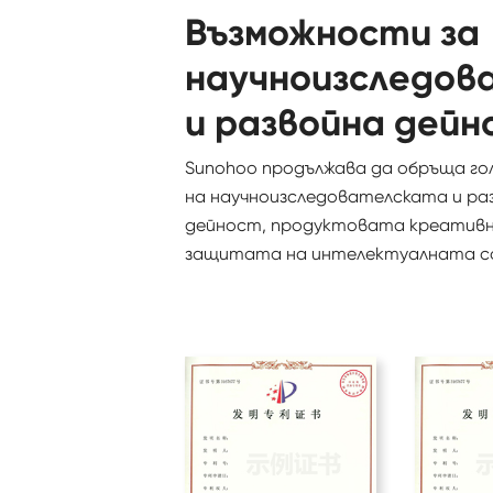
Възможности за
научноизследов
и развойна дейн
Sunohoo продължава да обръща го
на научноизследователската и ра
дейност, продуктовата креатив
защитата на интелектуалната с