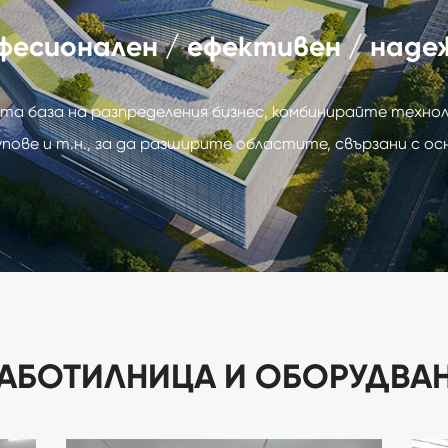
фесионален / ефективен / наде
та база на разпределения бизнес, комбинирайте техноло
упове и т.н., за да разширите областите, свързани с о
АБОТИЛНИЦА И ОБОРУДВА