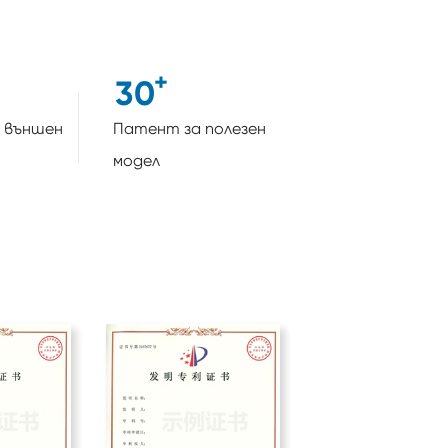
+
3
0
 външен
Патент за полезен
модел