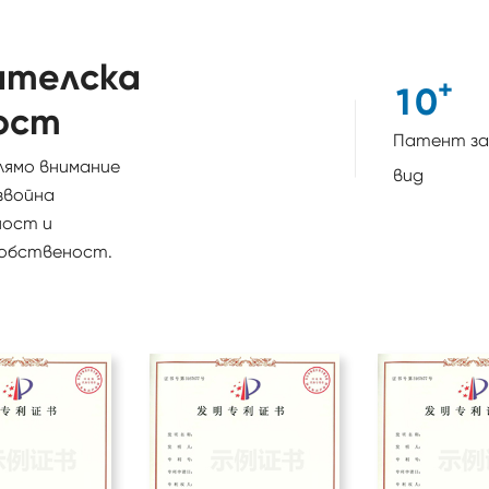
ателска
+
1
0
ост
Патент за
лямо внимание
вид
звойна
ност и
обственост.