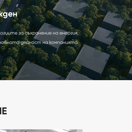
жден
гиите за съхранение на енергия,
сновната дейност на компанията.
НЕ