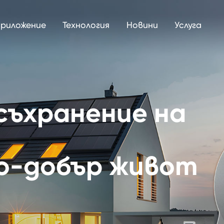
риложение
Технология
Новини
Услуга
съхранение на
по-добър живот