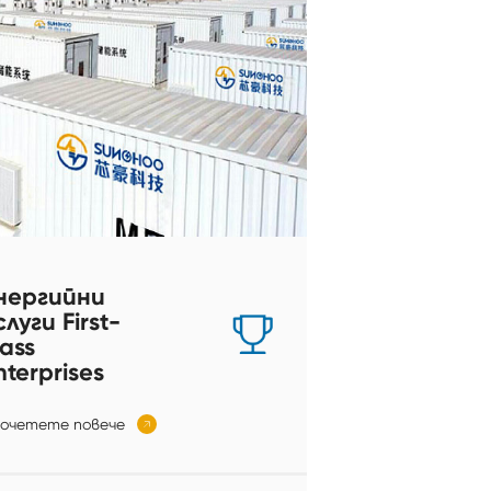
нергийни
слуги First-
lass
nterprises
очетете повече
𐃚