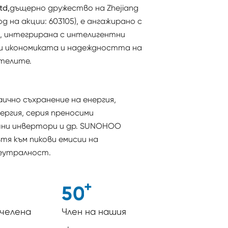
td,
дъщерно дружество на Zhejiang
од на акции: 603105), е ангажирано с
, интегрирана с интелигентни
ри икономиката и надеждността на
телите.
ично съхранение на енергия,
ергия, серия преносими
ни инвертори и др. SUNOHOO
ътя към пикови емисии на
неутралност.
+
5
0
челена
Член на нашия