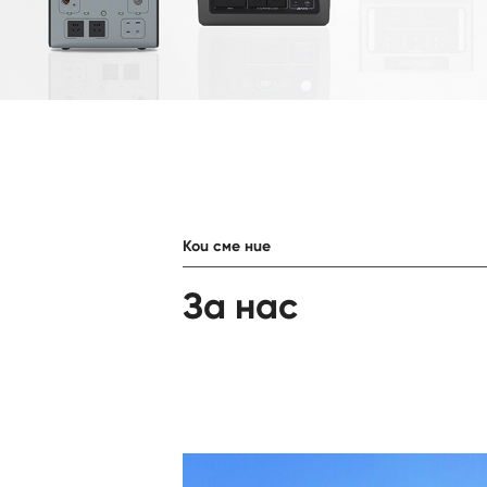
Кои сме ние
За нас