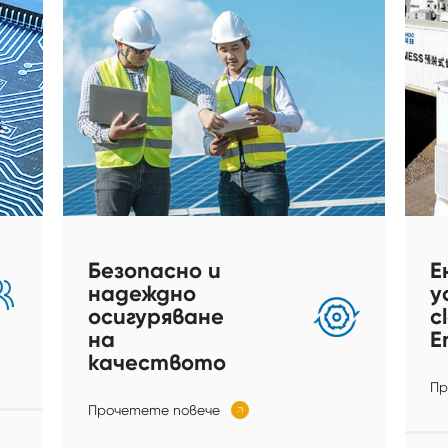
Безопасно и
Е
надеждно
у
осигуряване
c
на
E
качеството
Пр
Прочетете повече
𐃚