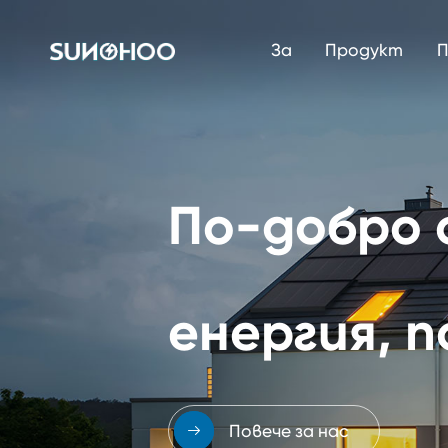
За
Продукт
П
По-добро 
енергия, 
Повече за нас
