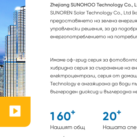
Zhejiang SUNOHOO Technology Co., L
SUNOREN Solar Technology Co., Ltd (к
предоставянето на зелена енергия
управленски решения, за да подоб
енергопотреблението на потреби
Имаме оф-грид серия за фотоволта
хибридна серия за съхранение на ен
електроцентрали, серия от домаш
Technology е ангажирана да води п
въглероден диоксид и въглеродна 
+
+
1
6
0
2
0
Нашият общ
Нашата спе