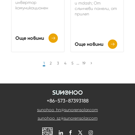
инвертор
и mdash; От
комуникационен
слънчеви панели, от
прилеп
Още новини

Още новини

1
2
3
4
5
...
19
+86-573-87393188
sunohoo_hn@sunorensolar.com
sunohoo_sz@sunorensolar.com
