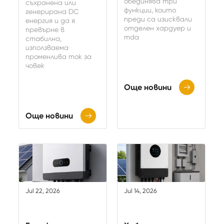
обединява три
съхранена или
функции, които
генерирана DC
преди са изисквали
енергия и да я
отделен хардуер и
превърне в
mda
стабилна,
използваема
променлива ток за
човек
Още новини

Още новини

Jul 22, 2026
Jul 14, 2026