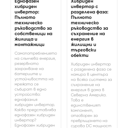
Еднофазен
Хибриден
хибриден
инвертор с
инвертор:
разделена фаза:
Пълното
Пълното
техническо
техническо
ръководство за
ръководство за
собственици на
съхранение на
жилища и
енергия в
монтажници
жилищни и
търговски
Самопотреблението
обекти
на слънчева енергия,
резервното
Хибриден инвертор
захранване на
с разделена фаза се
батериите и
намира в центъра
устойчивостта на
на всяка система за
мрежата се
съхранение на
събират в едно
енергия в дома в
устройство:
Северна Америка.
еднофазния
Това е
хибриден инвертор.
единственият
Какво представлява
компонент,
еднофазен хибриден
отговорен за
инвертор?
превръщането на
Еднофазен хибриден
сурова DC мощност