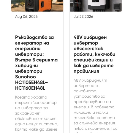
Aug 06, 2026
Jul 27, 2026
Ръководство за
48V хибриден
генератор на
инвертор
енергийни
обяснен: как
инвертори:
работи, ключови
Вътре в серията
спецификации и
хибридни
как да изберете
инвертори
правилния
Sunohoo
48V хибридният
HC1105EH48L–
инвертор е
HC1160EH48L
основното
устройство за
Когато хората
преобразуване на
търсят "генератор
енергия в повечето
на инвертор за
жилищни и малки
захранване",
търговски системи
обикновено търсят
за слънчева енергия
едно нещо: система,
плюс съхранение. Той
която може да вземе